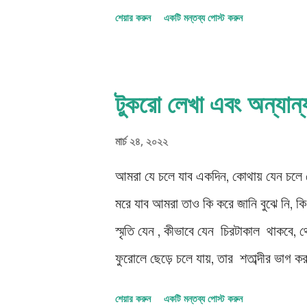
বা আত্মহত্যায় সহায়তা ( Assisted S
শেয়ার করুন
একটি মন্তব্য পোস্ট করুন
সম্প্রতি তার সহায়ক আত্মহত্যা আইনের
ক্যাপসুল" - “Coffin-like Capsule” কে আই
এই প্রকার : সারকোফেগাসের ( sarcophag
টুকরো লেখা এবং অন্য
"দ্রুত এবং ব্যথাহীন" বা “quick and pai
(hypoxia) মাধ্যমে মৃত্যুকে প্ররোচিত করবে
মার্চ ২৪, ২০২২
ক্যাপসুলটি নাইট্রোজেন পূর্ণ করা হবে এবং অ
আমরা যে চলে যাব একদিন, কোথায় যেন চলে
মরে যাব আমরা তাও কি করে জানি বুঝে নি, ক
স্মৃতি যেন , কীভাবে যেন চিরটাকাল থাকবে,
ফুরোলে ছেড়ে চলে যায়, তার শতাব্দীর ভাগ
বাতাসের কাছে গুছিয়ে রেখে; এক আলোকিত ইথা
শেয়ার করুন
একটি মন্তব্য পোস্ট করুন