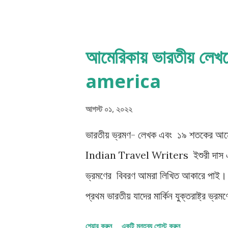
চরিত্রে এবং ছোটোদের বইতেও এই ডায়েরির 
যুদ্ধ এবং সর্বোপরি বেঁচে থাকার আশা- যা
উপজীব্য হয়ে উঠেছে বারে বারে। অ্যান ফ্র্য
আমেরিকায় ভারতীয় 
দিনগুলো, ডায়েরির পাতায় পাতায় খুজেঁ নিতে
america
ডায়েরিকে, যা সবচেয়ে বেশী ডানা মেলেছে ফি
black humour) উৎস হিসাবে ব্যবহৃত হয
আগস্ট ০১, ২০২২
ভারতীয় ভ্রমণ- লেখক এবং ১৯ শতকের
Indian Travel Writers ইশুরী দাস এবং জাহ
ভ্রমণের বিবরণ আমরা লিখিত আকারে পাই। কে
প্রথম ভারতীয় যাদের মার্কিন যুক্তরাষ্ট্র 
অভিজ্ঞতা? জাহাঙ্গীর কোঠারী : Im
শেয়ার করুন
একটি মন্তব্য পোস্ট করুন