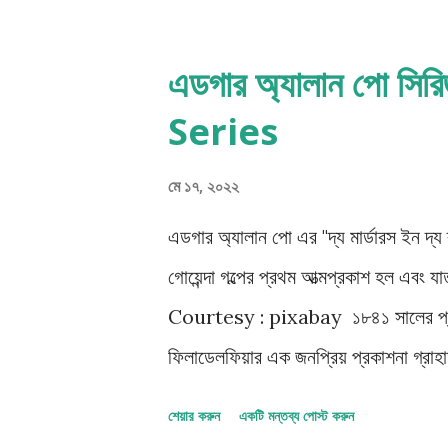
আছেই যাতে তা হারিয়ে যায় আর মূল্যবান হয
কবিতায় লিখেছেন আমাদের নশ্বর জীবনের অর্
এডগার অ্যালান পো স
প্রেমের সার, প্রেমের এক ও একমাত্র লক্ষ্য
Series
প্রতিদান। একটা মিরাকেল, একটা ম্যাজিক 
ঘটনা - একটা ট্রান্সইয়েন্স, এই ক্ষণস্থায়ী জ
মে ১৭, ২০২২
বেদন...
এডগার অ্যালান পো এর "দ্য মার্ডারস ই
গোয়েন্দা গল্পের প্রথম আত্মপ্রকাশ হল এবং 
Courtesy : pixabay ১৮৪১ সালের প্র
ফিলাডেলফিয়ার এক জনপ্রিয় প্রকাশনা গ
হিসাবে কাজ করছেন, পত্রিকায় একটি গল্প জমা দ
শেয়ার করুন
একটি মন্তব্য পোস্ট করুন
ইন দ্য রু ট্রায়ানন " - “Murders in t