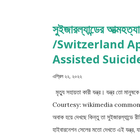
একটি ভয়ঙ্কর জোড়া-খুনের ঘটনা ঘটেছে। বেশ 
একজনের কণ্ঠস্বর শোনা গেছে, তবে একজন ব
সুইজারল্যান্ডের আত্মহত
পারছে না। ভাষার ধাঁধায় গুলিয়ে যাচ্ছে গোটা
/Switzerland Ap
পরবর্তীটির চেয়ে আরও বিভ্রান্তিকর। প্রতিব
Assisted Suicid
(C. Auguste Dupin) একজন শেভালিয়া
এপ্রিল ২২, ২০২২
মৃত্যু সহায়তা কারী যন্ত্র। যন্ত্র তো মা
Courtesy: wikimedia common একটি ক্
অবাক হয়ে দেখছে কিন্তু তা সুইজারল্যান্ডে রীতি
হাইবারনেশন সেলের মতো দেখতে এই যন্ত্র, যা