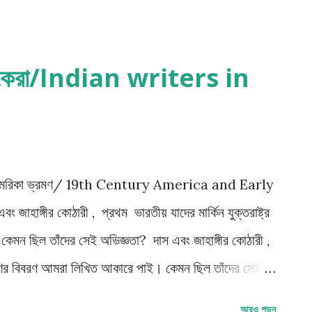
ঘটনার বিবরণ, চরিত্রদের দেখতে পাই আমরা- বেঁচে থাকার জন্য
কে বলতে পারি "অ্যাবাউট হোপ"- “about hope” এর মূল
াঙ্ককে জানতে চেয়েছি আমরা, কেমন ছিল তার লুকিয়ে থাকার
লেখকেরা/Indian writers in
 চেয়েছি তাকে। অনেক কল্পকাহিনীর ভিত্তি করা হয়েছে এই
লিপ রথের লেখায়। সোশ্যাল মিডিয়াতে ব্ল্যাক হিউমারের (
়েছে এই ড...
 আমেরিকা ভ্রমণ/ 19th Century America and Early
াঙ্গীর কোঠারী , প্রথম ভারতীয় যাদের মার্কিন যুক্তরাষ্ট্র
মন ছিল তাঁদের সেই অভিজ্ঞতা? দাস এবং জাহাঙ্গীর কোঠারী ,
ভ্রমণের বিবরণ আমরা লিখিত আকারে পাই। কেমন ছিল তাঁদের সেই
age Courtesy : wikimedia common 42nd street,
আরও পড়ুন