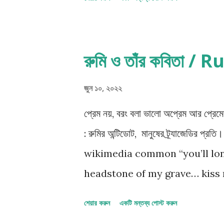
new york, circa 1880. | Imag
১৯ শতকের সময়কাল, দু'জন ভারতীয় নাগরিক বের
দিয়ে পেরিয়ে গেছে চল্লিশ বছর। এই এতো সম
রুমি ও তাঁর কবিতা 
এলিয়েন উপাদান থাকার সম্ভবনা নেই। যা থা
অভিজ্ঞতা । ইশুরী দাস, উত্তর-পশ্চিম প্রদ
জুন ১০, ২০২২
খবর ছড়িয়ে পরার উত্তেজনা বর্ণন...
প্রেম নয়, বরং বলা ভালো অপ্রেম আর প্রেমের 
: রুমির অন্টিডোট, মানুষের ট্র্যাজেডির প্
wikimedia common “you’ll lon
headstone of my grave… kiss my 
আকুল হবে... তুমি আমার কবরের শিরে চুম্বন 
শেয়ার করুন
একটি মন্তব্য পোস্ট করুন
exists so that it can be lost and