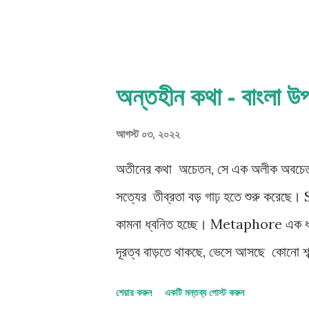
অন্তহীন কথা - বাংলা
পো
স্ট
আগস্ট ০৩, ২০২২
গু
লি
অতীনের কথা অচেতন, সে এক অলীক অবচেতন, 
সত্যের তীব্রতা বড় গাঢ় হতে শুরু করেছে। S
কামনা ধ্বনিত হচ্ছে। Metaphore এক ধারণা 
দূরত্ব বাড়তে থাকছে, ভেসে আসছে কোনো শব্
তৈরি করতে পারে করুণাময় অনুভূতি? কোনো না 
শেয়ার করুন
একটি মন্তব্য পোস্ট করুন
তালগোল পাকিয়ে যেতে থাকে?unspeakab