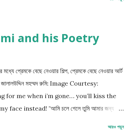
e Courtesy : archives/wikimedia commons.
িয়েছেন মার্কিন যুক্তরাষ্ট্রে ভ্রমণে, তবে এক সঙ্গে নয়, মধ্য
য়ের ব্যবধানে ভ্রমণ কাহিনীর মধ্যে কিন্তু কোনো অভূতপূর্ব
/ Rumi and his Poetry
কার তা হল বিদেশের মাটিতে দুজনের প্রায় একই ধরণের
েশের একজন মিশনারী বা ধর্মপ্রচারক, তার আমেরিকা - আগমনের
মধ্যে প্রেমকে বেছে নেওয়ার শিল্প, প্রেমকে বেছে নেওয়ার আর্ট
রতি। জালালউদ্দিন মহম্মদ রুমি: Image Courtesy:
g for me when i’m gone… you’ll kiss the
face instead! "আমি চলে গেলে তুমি আমার জন্য
করবে... পরিবর্তে আমার মুখ চুম্বন কর! “what exists,
আরও পড়ুন
 become precious,” - যা আছে, যা বিদ্যমান, তা