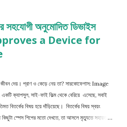
কয়েকজন প্রত্যক্ষদর্শী নিশ্চিত করেছেন যে বাড়ি থেকে
ক্তা ঠিক কী ভাষা ব্যবহার করছেন সে বিষয়ে কেউ একমত হতে
্যার সহযোগী অনুমোদিত ডিভাইস
 ঘটনা। বেশ কিছু ক্লুও পাওয়া গেছে, কিন্তু সেগুলো প্রতিটি
proves a Device for
েশীরা আতঙ্কিত। পুলিশ বিভ্রান্ত। কিন্তু সি. অগাস্ট ডুপিন
e
র (chevalier) এব...
নুষকে জীবন দেয়। প্রাণ ও কেড়ে নেয় তা? সারকোফেগাস: Image
যাপসুল, সাই-ফাই ফিল্ম থেকে বেরিয়ে এসেছে, সবাই
মত বিতর্কের বিষয় হয়ে দাঁড়িয়েছে। বিতর্কের বিষয় স্বয়ং
 কিছুটা স্পেস শিপের মতো দেখতে, তা আসলে মৃত্যুতে সহায়তা