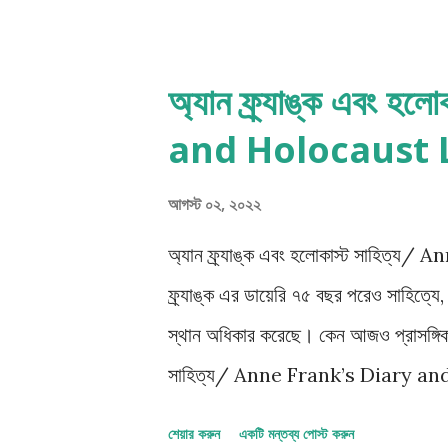
radiance? একটা, একটা work of art ? 
সম্পর্কের একটি রহস্য, যা আমাদের তাদের কা
অ্যান ফ্র্যাঙ্ক এবং 
এবং এমন একটা আশ্চর্য্য রুটে ভ্রমণ করে।
and Holocaust 
সেখানে কাল, এই সময়ের মাপ যেন কেউ কোনোদ
আগস্ট ০২, ২০২২
অ্যান ফ্র্যাঙ্ক এবং হলোকাস্ট সাহিত
ফ্র্যাঙ্ক এর ডায়েরি ৭৫ বছর পরেও সাহিত্
স্থান অধিকার করেছে। কেন আজও প্রাসঙ্গিক 
সাহিত্য/ Anne Frank’s Diary and ho
যথাক্রমে থিয়েটার, চলচিত্র এবং টিভি সিরি
শেয়ার করুন
একটি মন্তব্য পোস্ট করুন