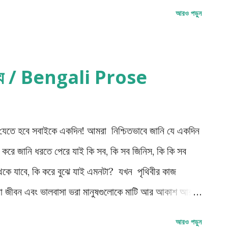
uicide/ Assisted Death) করার একটি যন্ত্র। দেশটি
আরও পড়ুন
 পরিধির (Assisted Suicide Laws) অধীনে "কফিনের মতো
নি ছাড়পত্র দিয়েছে। এই যন্ত্র- মৃত্যুর প্রক্রিয়া কিছুটা
us ) সংক্ষিপ্ত "সারকো"- “sarco,” নামে ক্যাপসুলটি
ান্য / Bengali Prose
nless” মৃত্যু নিশ্চিত করবে। সারকো হাইপোক্সিয়ার
 এই যন্ত্র; জীবনের শেষ দিনটিকে সুনিশ্চিত করার জন্য
ক্সিজেন সরবর...
 যেতে হবে সবাইকে একদিন! আমরা নিশ্চিতভাবে জানি যে একদিন
ি করে জানি ধরতে পেরে যাই কি সব, কি সব জিনিস, কি কি সব
 থেকে যাবে, কি করে বুঝে যাই এমনটা? যখন পৃথিবীর কাজ
 করা জীবন এবং ভালবাসা ভরা মানুষগুলোকে মাটি আর আকাশ আর
রে যেন বিদায় জানায়, ফিসফিসিয়ে কি বলে ? কোথায় যাচ্ছ ?
আরও পড়ুন