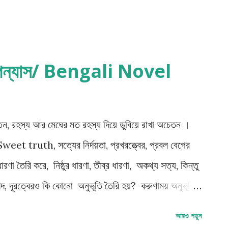
 উপন্যাস/ Bengali Novel
রহস্য আর মেঘের মত রহস্য দিয়ে ডুবিয়ে রাখা অচেতন ।
weet truth, সত্যের নির্দয়তা, প্রখরত্ত্বের, প্রবল বেগের
তৈরি করে, নিষ্ঠুর ধারণা, তীব্র ধারণা, অকথ্য সত্য, কিন্তু
দ, দূরত্বেরও কি কোনো অনুভূতি তৈরি হয়? করুণাময় অনুভূতি?
বলা সত্যি কথা, যা বলা যায় না, যা বলতে গেলে পুরো ভাবনাটা
আরও পড়ুন
le truth, নিজেদের মধ্যে প্রোথিত করে ফেলে poetic