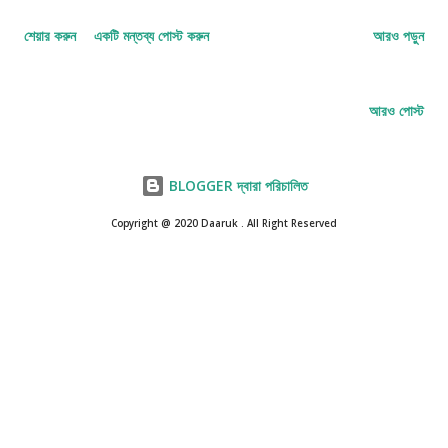
চমক লাগানো কথা বটে ! খাস কলকাতা থেকে বাস নিয়ে যাবে কিনা সুদূর লন্ডন ! হ্যাঁ ,
শেয়ার করুন
একটি মন্তব্য পোস্ট করুন
আরও পড়ুন
সত্যি। বাস বটে একখানা। নাম তার এলবার্ট। খাসা ট্যুর প্ল্যান হয়েছিল। কি দুঃখ হচ্ছে
? যেতে পারবেন না তাই ? এত দুঃখ করার কিচ্ছু নেই , সেই বাসে এখনও চড়তে
পারেন আপনি। কি বলছেন , তাই আবার হয় নাকি ? খুব হয়। কিন্তু একটু টাইম মেশিনে
আরও পোস্ট
চড়ে বসতে হবে যে ! Image Courtesy: reddit.com ১৯৬০ সালে
কলকাতা থেকে ইংল্যান্ডের রাজধানী লন্ডন...
BLOGGER দ্বারা পরিচালিত
Copyright @ 2020 Daaruk . All Right Reserved