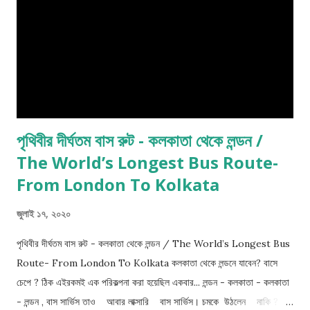
পৃথিবীর দীর্ঘতম বাস রুট - কলকাতা থেকে লন্ডন /
The World’s Longest Bus Route-
From London To Kolkata
জুলাই ১৭, ২০২০
পৃথিবীর দীর্ঘতম বাস রুট - কলকাতা থেকে লন্ডন / The World’s Longest Bus
Route- From London To Kolkata কলকাতা থেকে লন্ডনে যাবেন? বাসে
চেপে ? ঠিক এইরকমই এক পরিকল্পনা করা হয়েছিল একবার... লন্ডন - কলকাতা - কলকাতা
- লন্ডন , বাস সার্ভিস তাও আবার লাক্সারি বাস সার্ভিস। চমকে উঠলেন নাকি ? তা