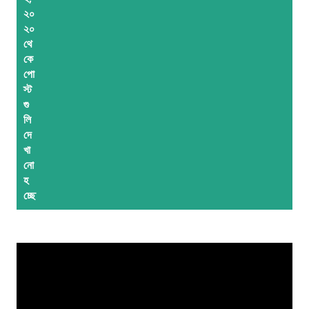
২০
লি
২০
থে
কে
পো
স্ট
গু
লি
দে
খা
নো
হ
চ্ছে