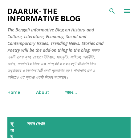
সরাসরি প্রধান সামগ্রীতে চলে যান
DAARUK- THE
INFORMATIVE BLOG
The Bengali informative Blog on History and
Culture, Literature, Economy, Social and
Contemporary Issues, Trending News. Stories and
Poetry will be the add-on thing in the blog. দারুক
একটি বাংলা ব্লগ, যেখানে ইতিহাস, সংস্কৃতি, সাহিত্য, অর্থনীতি,
সমাজ, সমসাময়িক বিষয় এবং সাম্প্রতিক গুরুত্বপূর্ণ ঘটনাবলি নিয়ে
তথ্যনির্ভর ও বিশ্লেষণধর্মী লেখা প্রকাশিত হয়। পাশাপাশি গল্প ও
কবিতাও এই ব্লগের একটি বিশেষ সংযোজন।
Home
About
আরও…
পো
জু
সকল দেখান
স্ট
লা
গু
ই,