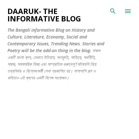
সরাসরি প্রধান সামগ্রীতে চলে যান
DAARUK- THE
INFORMATIVE BLOG
The Bengali informative Blog on History and
Culture, Literature, Economy, Social and
Contemporary Issues, Trending News. Stories and
Poetry will be the add-on thing in the blog. দারুক
একটি বাংলা ব্লগ, যেখানে ইতিহাস, সংস্কৃতি, সাহিত্য, অর্থনীতি,
সমাজ, সমসাময়িক বিষয় এবং সাম্প্রতিক গুরুত্বপূর্ণ ঘটনাবলি নিয়ে
তথ্যনির্ভর ও বিশ্লেষণধর্মী লেখা প্রকাশিত হয়। পাশাপাশি গল্প ও
কবিতাও এই ব্লগের একটি বিশেষ সংযোজন।