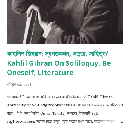
কাহলিল জিব্রান: স্বগতকথন, সত্তা, সাহিত্য/
Kahlil Gibran On Soliloquy, Be
Oneself, Literature
এপ্রিল ০৯, ২০২৪
অ্যাবসারডিটি অফ্ সেলফ রাইটাসনেস আর কাহলিল জিব্রান / Kahlil Gibran:
Absurdity of Self-Righteousness স্ব-ন্যায়ত্বের একপ্রকার অযৌক্তিকতা
থাকে, শিল্পী অ্যান ট্রুইট (Anne Truitt) আমাদের দীর্ঘস্থায়ী self-
righteousness নিরাময় নিয়ে চিন্তা করার কয়েক দশক আগে, আরেকটি অসাধারণ
সৃজনশীল মন এই হিউম্যান প্যাথলজির সাথে ধাক্কা খেয়েছিল ! লেবানিজ-আমেরিকান শিল্পী,