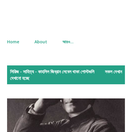
Home
About
আরও…
পো
সিরিজ - সাহিত্য - কাহলিল জিব্রান
লেবেল থাকা পোস্টগুলি
সকল দেখান
স্ট
দেখানো হচ্ছে
গু
লি