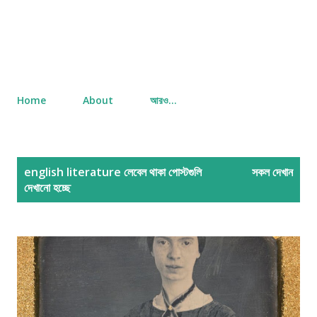
Home
About
আরও…
পো
english literature
লেবেল থাকা পোস্টগুলি
সকল দেখান
স্ট
দেখানো হচ্ছে
গু
লি