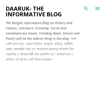
সরাসরি প্রধান সামগ্রীতে চলে যান
DAARUK- THE
INFORMATIVE BLOG
The Bengali informative Blog on History and
Culture, Literature, Economy, Social and
Contemporary Issues, Trending News. Stories and
Poetry will be the add-on thing in the blog. দারুক
একটি বাংলা ব্লগ, যেখানে ইতিহাস, সংস্কৃতি, সাহিত্য, অর্থনীতি,
সমাজ, সমসাময়িক বিষয় এবং সাম্প্রতিক গুরুত্বপূর্ণ ঘটনাবলি নিয়ে
তথ্যনির্ভর ও বিশ্লেষণধর্মী লেখা প্রকাশিত হয়। পাশাপাশি গল্প ও
কবিতাও এই ব্লগের একটি বিশেষ সংযোজন।