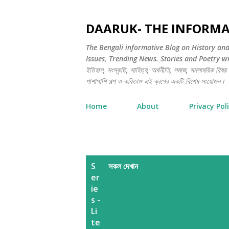
DAARUK- THE INFORMA
The Bengali informative Blog on History an
Issues, Trending News. Stories and Poetry will 
ইতিহাস, সংস্কৃতি, সাহিত্য, অর্থনীতি, সমাজ, সমসাময়িক বিষয় এ
পাশাপাশি গল্প ও কবিতাও এই ব্লগের একটি বিশেষ সংযোজন।
Home
About
Privacy Pol
পো
S
সকল দেখান
er
স্ট
ie
গু
s -
Li
লি
te