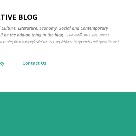
সরাসরি প্রধান সামগ্রীতে চলে যান
TIVE BLOG
d Culture, Literature, Economy, Social and Contemporary
be the add-on thing in the blog. দারুক একটি বাংলা ব্লগ, যেখানে
বং সাম্প্রতিক গুরুত্বপূর্ণ ঘটনাবলি নিয়ে তথ্যনির্ভর ও বিশ্লেষণধর্মী লেখা প্রকাশিত হয়।
icy
Contact Us