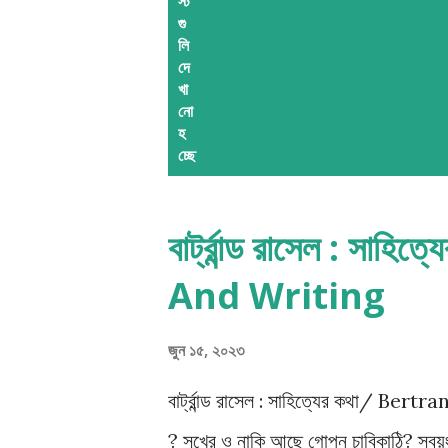
স্ট
গু
লি
দে
খা
নো
হ
চ্ছে
বার্ট্রান্ড রাসেল : স
And Writing
জুন ১৫, ২০২৩
বার্ট্রান্ড রাসেল : সাহিত্যের কথা/ B
? সুখের ও নাকি আছে গোপন চাবিকাঠি? স্বয়ং 