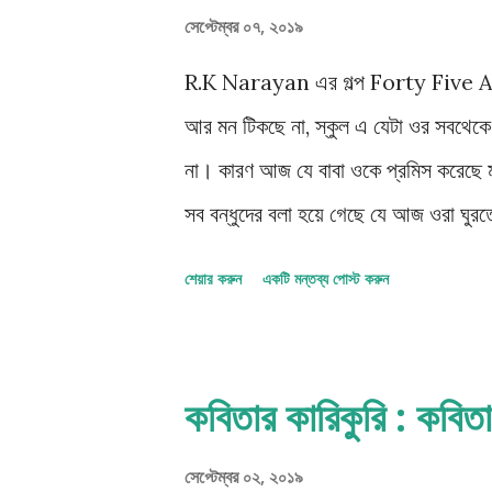
সেপ্টেম্বর ০৭, ২০১৯
R.K Narayan এর গল্প Forty Five A M
আর মন টিকছে না, স্কুল এ যেটা ওর সবথেকে
না। কারণ আজ যে বাবা ওকে প্রমিস করেছে মুভ
সব বন্ধুদের বলা হয়ে গেছে যে আজ ওরা ঘুরত
দেখাবে, আর আঁকার বই কিনে দেবে, নতুন রং প
শেয়ার করুন
একটি মন্তব্য পোস্ট করুন
ভালোবাসে -পিজ্জা, সেটাও খাওয়াবে। কিন্তু
থেকেই যেন আর তর সইছে না অস্মিতার। অবশ্
বাড়িটা বেশ দূরে, মা ওকে নিয়ে যায় । ছুটি হ
কবিতার কারিকুরি : ক
আর রিক্সায় যেতে যেতে অজস্র কথার তুবড়
জামাটাই বা পরবে আজ ও- এগুলো নিয়েই চলতে
সেপ্টেম্বর ০২, ২০১৯