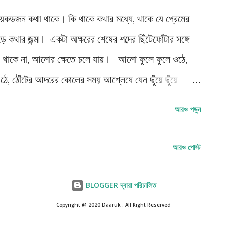
ত করে এই বলে। ক...
েকডজন কথা থাকে। কি থাকে কথার মধ্যে, থাকে যে প্রেমের
ড়ে কথার জন্ম। একটা অক্ষরের শেষের শব্দের ছিঁটেফোঁটার সঙ্গে
ঁটা থাকে না, আলোর ক্ষেতে চলে যায়। আলো ফুলে ফুলে ওঠে,
ওঠে, ঠোঁটের আদরের কোলের সময় আশ্লেষে যেন ছুঁয়ে ছুঁয়ে
নক্ষত্রের জন্ম হয়, যৌনতার গভীর থেকে ভালোবাসার জন্ম হয়,
আরও পড়ুন
তিকথার জন্ম হয়, একটা অক্ষর আর শব্দের মিশেলে যৌন-
অশ্লেষা নক্ষেত্রের জন্ম হয়। রানীবালা গোছানো জোনাকিতে আলো
আরও পোস্ট
 মতো রানীবালার হৃদয়ে ছুঁয়ে যায় টুকরো দাঁতের দংশন। প্রথম নষ্ট
। রানীবালা, দেবদারু গাছের খাঁজের মধ্যে তোমার যে সত্ত্বা
BLOGGER দ্বারা পরিচালিত
াজানে ভাসিয়ে দাও। ...
Copyright @ 2020 Daaruk . All Right Reserved