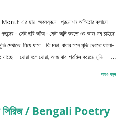
onth এর ছায়া অবলম্বনে প্রমোশন অস্মিতার ক্লাসে
 পছন্দের - সেই ছবি আঁকা- সেটা অব্দি করতে ওর আজ মন চাইছে
ি দেখাতে নিয়ে যাবে। কি মজা, বাবার সঙ্গে মুভি দেখতে যাবো-
ে যাচ্ছে । ঘোরা বলে ঘোরা, আজ বাবা প্রমিস করেছে মুভি
েন্সিল কিনে দেবে, আর ওর প্রিয় খাবার-যেটা ও খেতে খুউবব
আরও পড়ুন
 কখন যে ছুটি হবে আর দৌড়ে বাড়ি যাবে আর রেডি হবে; সকাল
য বললেও দৌড়ে যাওয়া যায় না স্কুল থেকে বাড়ি- অস্মিতার
তেই মায়ের হাত ধরে বেরিয়ে পরে অস্মিতা। রাস্তায় হাঁটতে হাঁটতে
বিতা সিরিজ / Bengali Poetry
ি ছোটায়। আজ কখন বেরোনো হবে, কোন মল এ যাওয়া হবে,কোন
 থাকে বিস্তর জল্পনা। বাবার ফিরতে ৬টা বাজবে, বেরোনো হবে