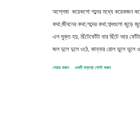
তার পরেই- অস্মিতার মা দিতি মেয়েকে নিরস্
অশ্লেষা কয়েকশো শব্দের মধ্যে কয়েকজন কয়
কথা,জীবনের কথা,শব্দের কথা,শব্দগুলো জুড়ে জু
এল মুক্ত হয়, ছিঁটেফোঁটা যার ছিঁটে আর ফো
জল দুলে দুলে ওঠে, কান্নার রোল ভুলে ভুলে 
তখনকার ভালোলাগার মুহূর্তগুলোকে। অশ্লেষা 
শেয়ার করুন
একটি মন্তব্য পোস্ট করুন
নক্ষত্রের গভীর থেকে আদরের ছড়িয়ে পড়া নী
পবিত্রতার জন্ম হয়, শব্দ আর কথার মিশেলে 
- আঁধারের ফাঁকে ফাঁকে হালকা হাতের স্পর্শের
গর্ভের মতো করে, প্রথম হারানো সন্তানের আদর
আছে, তাকে টুকরো টুকরো করে আস্ত একটা ম