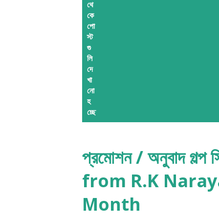
থে
কে
পো
স্ট
গু
লি
দে
খা
নো
হ
চ্ছে
প্রমোশন / অনুবাদ গল্প
from R.K Naraya
Month