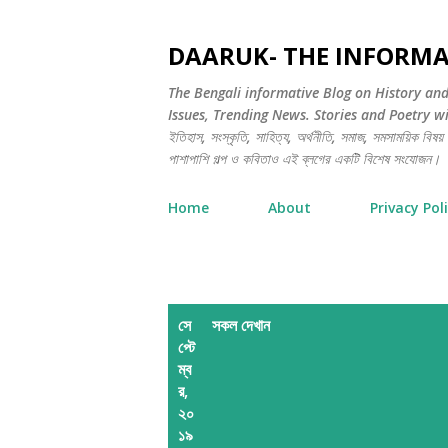
DAARUK- THE INFORMA
The Bengali informative Blog on History an
Issues, Trending News. Stories and Poetry will 
ইতিহাস, সংস্কৃতি, সাহিত্য, অর্থনীতি, সমাজ, সমসাময়িক বিষয় এ
পাশাপাশি গল্প ও কবিতাও এই ব্লগের একটি বিশেষ সংযোজন।
Home
About
Privacy Pol
পো
সে
সকল দেখান
প্টে
স্ট
ম্ব
গু
র,
২০
লি
১৯