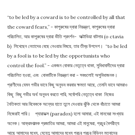
“to be led by a coward is to be controlled by all that
the coward fears,” - কাপুরুষের দ্বারা নিয়ন্ত্রণ, কাপুরুষের দ্বারা
পরিচালিত, আর কাপুরুষের দ্বারা ভীতি প্রদর্শন- অক্টাভিয়া বাটলার (o ctavia
b) লিখেছেন নেতাদের বেছে নেওয়ার বিষয়ে, তার তীব্র উপদেশ। “to be led
by a fool is to be led by the opportunists who
control the fool.” - একজন বোকার নেতৃত্বে থাকা, সুবিধাবাদীদের দ্বারা
পরিচালিত হওয়া, এবং বোকাটিকে নিয়ন্ত্রণ করা - সবগুলোই অসুবিধাজনক।
প্রাণীদের যেমন গভীর ভাবে কিছু অনুভব করবার ক্ষমতা আছে, তেমনি ভাবে আমরাও
কিছু কিছু গভীর অর্থ অনুভব করতে পারি, সর্বোপরি নেতৃত্বে থাকা নিজের
নৈতিকতা আর বিবেককে অন্যের হাতে তুলে দেওয়ার ঝুঁকি থেকে বাঁচাতে আমরা
নিজেরাই পারি। প্যারাডক্স (paradox) হলো আমারা, এই মানবেরা সংখ্যায়
অনেক। আক্রমণাত্মক প্রজাতির আমরা, আমরা এই মানুষেরা, প্রচুর বৈপরীত্য
আছে আমাদের মধ্যে, যেহেতু আমাদের মধ্যে প্রচুর প্রচুর বিভিন্ন মতবাদের