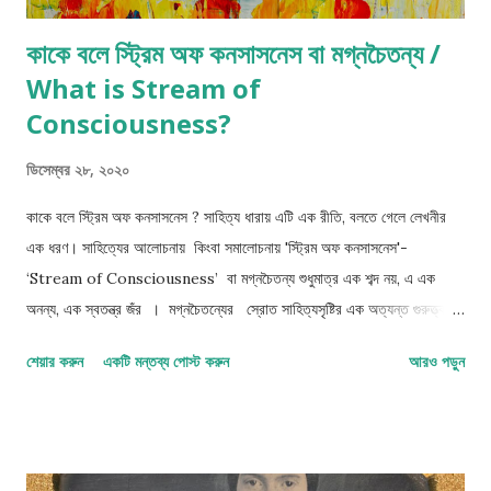
কাকে বলে স্ট্রিম অফ কনসাসনেস বা মগ্নচৈতন্য /
What is Stream of
Consciousness?
ডিসেম্বর ২৮, ২০২০
কাকে বলে স্ট্রিম অফ কনসাসনেস ? সাহিত্য ধারায় এটি এক রীতি, বলতে গেলে লেখনীর
এক ধরণ। সাহিত্যের আলোচনায় কিংবা সমালোচনায় 'স্ট্রিম অফ কনসাসনেস'-
‘Stream of Consciousness’ বা মগ্নচৈতন্য শুধুমাত্র এক শব্দ নয়, এ এক
অনন্য, এক স্বতন্ত্র জঁর । মগ্নচৈতন্যের স্রোত সাহিত্যসৃষ্টির এক অত্যন্ত গুরুত্ত্বপূর্ন
ধারা, যা কিনা বিংশ শতাব্দীর কিছু বিখ্যাত লেখক নিযুক্ত এক স্বতন্ত্র লেখন রীতি।
শেয়ার করুন
একটি মন্তব্য পোস্ট করুন
আরও পড়ুন
নিজেদের লেখনীতে কিছু ঘটনা পরম্পরাকে বর্ণনা করতে ব্যবহার করেছিলেন তারা । কিন্তু
' মগ্নচৈতন্য ' কী? কেনই বা এটি একটি 'ধারা' বা ' জঁর' ? কিছু পরিচিতি দিলাম
বটে শুরুতে কয়েকটি শব্দকে আশ্রয় করে, তবে বিস্তারিত আলোচনা এগোবে আস্তে
আস্তে। এই আপাত সাধারণ এবং একইসঙ্গে ব্যাপকভাবে ভুল বোঝাবুঝির আশঙ্কা যুক্ত ,