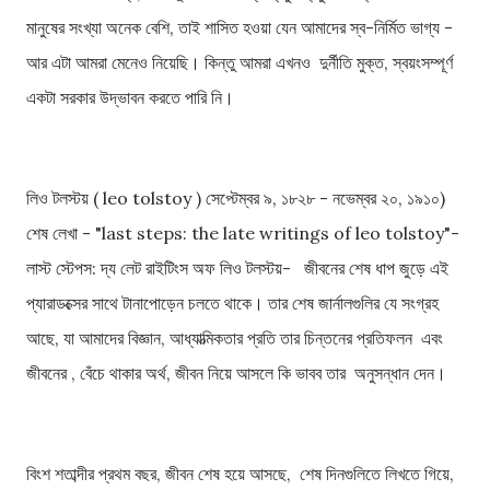
মানুষের সংখ্যা অনেক বেশি, তাই শাসিত হওয়া যেন আমাদের স্ব-নির্মিত ভাগ্য -
আর এটা আমরা মেনেও নিয়েছি। কিন্তু আমরা এখনও দুর্নীতি মুক্ত, স্বয়ংসম্পূর্ণ
একটা সরকার উদ্ভাবন করতে পারি নি।
লিও টলস্টয় ( leo tolstoy ) সেপ্টেম্বর ৯, ১৮২৮ - নভেম্বর ২০, ১৯১০)
শেষ লেখা - "last steps: the late writings of leo tolstoy"-
লাস্ট স্টেপস: দ্য লেট রাইটিংস অফ লিও টলস্টয়- জীবনের শেষ ধাপ জুড়ে এই
প্যারাডক্সের সাথে টানাপোড়েন চলতে থাকে। তার শেষ জার্নালগুলির যে সংগ্রহ
আছে, যা আমাদের বিজ্ঞান, আধ্যাত্মিকতার প্রতি তার চিন্তনের প্রতিফলন এবং
জীবনের , বেঁচে থাকার অর্থ, জীবন নিয়ে আসলে কি ভাবব তার অনুসন্ধান দেন।
বিংশ শতাব্দীর প্রথম বছর, জীবন শেষ হয়ে আসছে, শেষ দিনগুলিতে লিখতে গিয়ে,