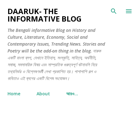
সরাসরি প্রধান সামগ্রীতে চলে যান
DAARUK- THE
INFORMATIVE BLOG
The Bengali informative Blog on History and
Culture, Literature, Economy, Social and
Contemporary Issues, Trending News. Stories and
Poetry will be the add-on thing in the blog. দারুক
একটি বাংলা ব্লগ, যেখানে ইতিহাস, সংস্কৃতি, সাহিত্য, অর্থনীতি,
সমাজ, সমসাময়িক বিষয় এবং সাম্প্রতিক গুরুত্বপূর্ণ ঘটনাবলি নিয়ে
তথ্যনির্ভর ও বিশ্লেষণধর্মী লেখা প্রকাশিত হয়। পাশাপাশি গল্প ও
কবিতাও এই ব্লগের একটি বিশেষ সংযোজন।
Home
About
আরও…