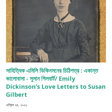
সাহিত্যিক টার্মটির ধারণা পরিষ্কার করতে সহায়তা করতে পারে হয়ত এই আলোচনা ।
Image Courtesy: Steve Jhonson:pixels.com/free image
প্রকৃতপক্ষে...
সাহিত্যিক এমিলি ডিকিনসনের চিঠিপত্র : একান্ত
ভালোবাসা - সুসান গিলবার্ট/ Emily
Dickinson’s Love Letters to Susan
Gilbert
এপ্রিল ২৪, ২০২১