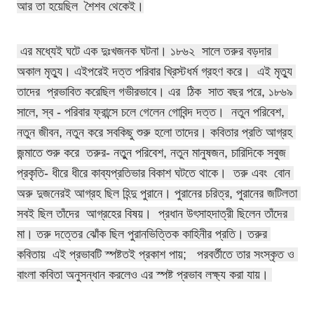
আর তা হয়েছিল
শৈশব থেকেই।
এর মধ্যেই ঘটে এক দুঃখজনক ঘটনা।
১৮৬২  সালে তরুর বড়দার  
অকাল মৃত্যু। এইপরেই দত্ত পরিবার 
খ্রিস্টধর্ম গ্রহণ করে।  এই মৃত্যু 
তাদের 
 প্রভাবিত করেছিল গভীরভাবে। এর  ঠিক  সাত বছর পরে, ১৮৬৯ 
সালে, স্ব - পরিবার ফ্রান্সে চলে গেলেন গোবিন্দ দত্ত।  নতুন পরিবেশ, 
নতুন জীবন, নতুন করে সবকিছু শুরু হলো তাদের। কবিতার প্রতি আগ্রহ 
জন্মাতে শুরু করে  তরুর- নতুুন পরিবেশ, নতুন মানুষজন, চারিদিকে সবুজ 
প্রকৃতি- ধীরে ধীরে কাব্যপ্রতিভার বিকাশ ঘটতে থাকে। 
 তরু এবং  বোন 
অরু দুজনেরই আগ্রহ ছিল হিন্দু পুরানে। পুরানের চরিত্র, পুরানের জটিলতা 
সবই ছিল তাঁদের  আগ্রহের বিষয়।  প্রধান উৎসাহদাত্রী ছিলেন তাঁদের  
মা। তরু দত্তের ঝোঁক ছিল পুরানভিত্তিক কাহিনীর প্রতি।
 তরুর 
কবিতায়  এই প্রভাবটি স্পষ্টতই প্রকাশ পায়;   পরবর্তীতে তার 
সংস্কৃত ও 
বাংলা
 কবিতা অনুসন্ধান করলেও এর স্পষ্ট প্রভাব লক্ষ্য করা যায়। 