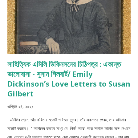
ctavia b) লিখেছেন নেতাদের বেছে নেওয়ার বিষয়ে, তার তীব্র উপদেশ। “to be
led by a fool is to be led by the opportunists who control
t...
সাহিত্যিক এমিলি ডিকিনসনের চিঠিপত্র : একান্ত
ভালোবাসা - সুসান গিলবার্ট/ Emily
Dickinson’s Love Letters to Susan
Gilbert
এপ্রিল ২৪, ২০২১
এমিলির প্রেম, তাঁর কবিতার মতোই পবিত্র সুন্দর। তাঁর একমাত্র প্রেম, তার কবিতার
মতোই বহমান। " আমাদের হৃদয়ের মধ্যে যে গির্জা আছে, আজ সকালে আমার সঙ্গে সেখানে
এস, যেখানে ঘণ্টা সবসময় বাজতে থাকে, এবং সেখানে একজনই প্রচারক থাকেন - যার নাম