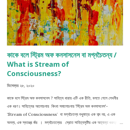
কাকে বলে স্ট্রিম অফ কনসাসনেস বা মগ্নচৈতন্য /
What is Stream of
Consciousness?
ডিসেম্বর ২৮, ২০২০
কাকে বলে স্ট্রিম অফ কনসাসনেস ? সাহিত্য ধারায় এটি এক রীতি, বলতে গেলে লেখনীর
এক ধরণ। সাহিত্যের আলোচনায় কিংবা সমালোচনায় 'স্ট্রিম অফ কনসাসনেস'-
‘Stream of Consciousness’ বা মগ্নচৈতন্য শুধুমাত্র এক শব্দ নয়, এ এক
অনন্য, এক স্বতন্ত্র জঁর । মগ্নচৈতন্যের স্রোত সাহিত্যসৃষ্টির এক অত্যন্ত গুরুত্ত্বপূর্ন