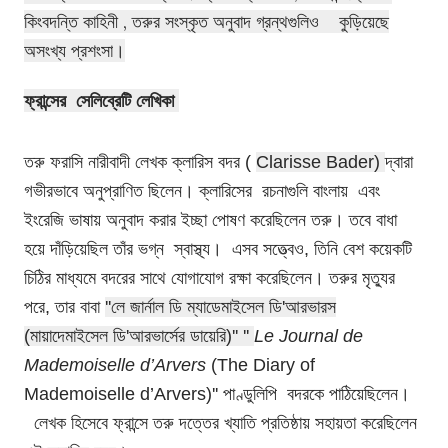
কিংবদন্তি কাহিনী , তরুর সংস্কৃত অনুবাদ গ্রন্থগুলিও কুড়িয়েছে
অসংখ্য
প্রশংসা
।
ফ্রান্সের সেলিব্রেটি লেখিকা
তরু ফরাসি
নারীবাদী লেখক ক্লারিস বদর (
Clarisse Bader)
দ্বারা
গভীরভাবে অনুপ্রাণিত ছিলেন। ক্লারিসের রচনাগুলি বাংলায় এবং
ইংরেজি ভাষায় অনুবাদ করার ইচ্ছা পোষণ করেছিলেন তরু। তবে বাধা
হয়ে দাঁড়িয়েছিল তাঁর ভগ্ন স্বাস্থ্য। এসব সত্ত্বেও, তিনি বেশ কয়েকটি
চিঠির মাধ্যমে বদরের সাথে যোগাযোগ রক্ষা করেছিলেন। তরুর মৃত্যুর
পরে, তার বাবা
''লে জার্নাল ডি ম্যাডেমাইসেল ডি'আরভারস
(মায়াদেমাইসেল ডি'আরভার্সের ডায়েরি)'' ''
Le Journal de
Mademoiselle d’Arvers
(The Diary of
Mademoiselle d’Arvers)'' পাণ্ডুলিপি
বদরকে পাঠিয়েছিলেন।
লেখক হিসেবে ফ্রান্সে তরু দত্তের খ্যাতি প্রতিষ্ঠায় সহায়তা করেছিলেন