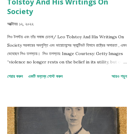
Tolstoy And His Writings On
Society
অক্টোবর ১২, ২০২২
লিও টলস্টয় এবং তাঁর সমাজ চেতনা/ Leo Tolstoy And His Writings On
Society সরকারের অবলুপ্তি এবং ভায়োলেন্সের অ্যান্টিডট হিসাবে রাষ্ট্রের অসারতা , এমন
ভেবেছেন লিও তলস্তয়। লিও তলস্তয়: Image Courtesy: Getty Images
“violence no longer rests on the belief in its utility, but only
on the fact of its having existed so long, and being
শেয়ার করুন
একটি মন্তব্য পোস্ট করুন
আরও পড়ুন
organized by the ruling classes who profit by it." হিংসা র এক
উপযোগিতা আছে, আর তা নির্ভর করে কিছু নির্দিষ্ট সংখ্যক মানুষের বিশ্বাসের উপর ।
আমার আপনার মতের উপর নির্ভর করে না, তবে এটি কেন এতদিন বিদ্যমান সমাজে? এর
থাকার একমাত্র কারণ এর দ্বারা লাভবান হবার সম্ভাবনা একমাত্র শাসক শ্রেণীর। শাসক
শ্রেণী দ্বারা সংগঠিত হিংসা। “to be led by a coward is to be
controlled by all that the coward fears,” - কাপুরুষের দ্বারা নিয়ন্ত্রণ,
কাপুরুষের দ্বারা পরিচালিত, আর কাপুরুষের দ্বারা ভীতি প্রদর্শন- অক্টাভিয়া বাটলার (o