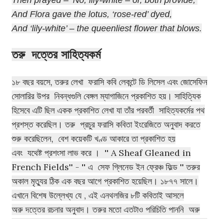
Then prayed – ‘No, lily-white – or, both provide;’
And Flora gave the lotus, ‘rose-red’ dyed,
And ‘lily-white’ – the queenliest flower that blows.
তরু দত্তের সাহিত্যকর্ম
১৮ বছর বয়সে, তরুর লেখা ফরাসি কবি লেকন্টে ডি লিসেল এবং জোসেফিন
সোলারির উপর নিবন্ধগুলি বেঙ্গল ম্যাগাজিনে প্রকাশিত হয়। সাহিত্যিক
হিসেবে এটি ছিল একক প্রকাশিত লেখা যা তাঁর পরবর্তী সাহিত্যকর্মের পথ
প্রশস্ত করেছিল।
তরু প্রচুর ফরাসি কবিতা
ইংরেজিতে অনুবাদ করতে
শুরু করেছিলেন,
বেশ কয়েকটি খণ্ড আকারে তা প্রকাশিত হয়
এবং
যথেষ্ট প্রশংসা লাভ করে । ''
A Sheaf Gleaned in
French Fields'' - '' এ সেফ গ্লিনেড ইন ফ্রেঞ্চ ফিল্ড '' তরুর
অকাল মৃত্যুর ঠিক এক বছর আগে প্রকাশিত হয়েছিল। ১৮৭৭ সালে।
এখানে
বিশেষ উল্লেখ্য যে ,
এই এনথলজির ৮টি কবিতাই আসলে
অরু দত্তের রচনার অনুবাদ। তরুর মতো এতটাও পরিচিতি পাননি অরু