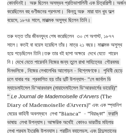
কোনদিনই। অরু ছিলেন অসম্ভব প্রতিভাশালিনী এক চিত্রশিল্পী। অর্জন
করেছিলেন বহু গুণীজনের প্রশংসা। কিন্তু অরু মারা যান খুব অল্প
বয়েসে, ১৮৭৪ সালে, মারাত্মক অসুস্থ ছিলেন তিনি।
তরু দত্ত তাঁর জীবনযুদ্ধ শেষ করেছিলেন ৩০ শে অগাস্ট, ১৮৭৭
সালে। কতই বা বয়েস হয়েছিল তাঁর। মাত্র ২১ বছর। মারাত্মক অসুস্থ
হয়ে পড়েছিলেন তিনি।তরু তার বই ছাপা অক্ষরে দেখে যেতে পারেন
নি।
দেখে যেতে পারেননি নিজের জন্য তুলে রাখা সাহিত্যের গৌরবময়
দিনগুলিকে , নিজের লেখালেখির আলোড়ন - বিশ্লেষণকে। পৃথিবী ছেড়ে
চলে যাবার পর প্রকাশিত হয় তাঁর দুটি উপন্যাস- ''লে জার্নাল ডি
ম্যাডেমাইসেল ডি'আরভারস (মায়াদেমাইসেল ডি'আরভার্সের ডায়েরি)''
''
(The
Le Journal de Mademoiselle d’Arvers
Diary of Mademoiselle d’Arvers)'' এবং এক স্প্যানিশ
মেয়ের কাহিনী অবলম্বনে লেখা ''
Bianca'' - ''বিয়াঙ্কা''
ফরাসি
ভাষায় লেখা উপন্যাস। আক্ষরিক অর্থেই
কোনও ভারতীয় মহিলার
লেখা প্রথম ইংরেজি উপন্যাস। প্রাচীন ব্যালেডস, এবং হিন্দুস্তানের