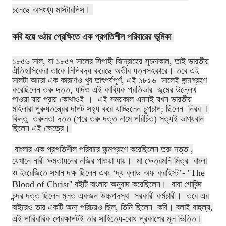
চলেছে অসংখ্য মাস্টারপিস।
কবি হয়ে ওঠার প্রেক্ষিতে এক
প্রগতিশীল পরিবারের ভূমিকা
১৮৫৬ সাল, যা ১৮৫৭ সালের সিপাহী বিদ্রোহের সূচনাকাল, তাই ভারতীয়
ঐতিহাসিকেরা তাকে লিপিবদ্ধ করেছে অতীব যত্নসহকারে। তবে এই
সালটা আরো এক কারণেও খুব তাৎপর্যপূর্ণ, এই
১৮৫৬ সালেই জন্মগ্রহণ
করেছিলেন তরু দত্ত, যদিও এই কাব্যিক প্রতিভার জন্মের উল্লেখ
পাওয়া যায় প্রায় কোথাওই । এই সময়কাল এমনই যখন ভারতীয়
মহিলারা পুরুষতন্ত্রের দাপট সহ্য করে যাচ্ছিলেন চুপচাপ; ছিলেন নিরব ।
কিন্তু তরুলতা দত্ত (পরে তরু দত্ত নামে পরিচিত) সত্যই ভাগ্যবান
ছিলেন এই ক্ষেত্রে।
বাংলার এক প্রগতিশীল পরিবারে জন্মগ্রহণ করেছিলেন তরু দত্ত ,
যেখানে নারী ক্ষমতায়নের নজির পাওয়া যায়। মা ক্ষেত্রমনি মিত্র বাংলা
ও ইংরেজিতে সমান দক্ষ ছিলেন এবং ‘দ্য ব্লাড অফ ক্রাইস্ট’- ''The
Blood of Christ'' বইটি বাংলায় অনুবাদ করেছিলেন। বাবা গোবিন্দ
চন্দর দত্ত ছিলেন মূলত একজন উচ্চপদস্থ সরকারী কর্মচারী। তবে এর
বাইরেও তার একটি অন্য্ পরিচয়ও ছিল, তিনি ছিলেন কবি।
বলাই বাহুল্য,
এই পারিবারিক প্রেক্ষাপটই তার সাহিত্যে-বোধ প্রকাশের মূল ভিত্তি।