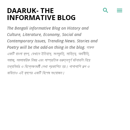
সরাসরি প্রধান সামগ্রীতে চলে যান
DAARUK- THE
INFORMATIVE BLOG
The Bengali informative Blog on History and
Culture, Literature, Economy, Social and
Contemporary Issues, Trending News. Stories and
Poetry will be the add-on thing in the blog. দারুক
একটি বাংলা ব্লগ, যেখানে ইতিহাস, সংস্কৃতি, সাহিত্য, অর্থনীতি,
সমাজ, সমসাময়িক বিষয় এবং সাম্প্রতিক গুরুত্বপূর্ণ ঘটনাবলি নিয়ে
তথ্যনির্ভর ও বিশ্লেষণধর্মী লেখা প্রকাশিত হয়। পাশাপাশি গল্প ও
কবিতাও এই ব্লগের একটি বিশেষ সংযোজন।