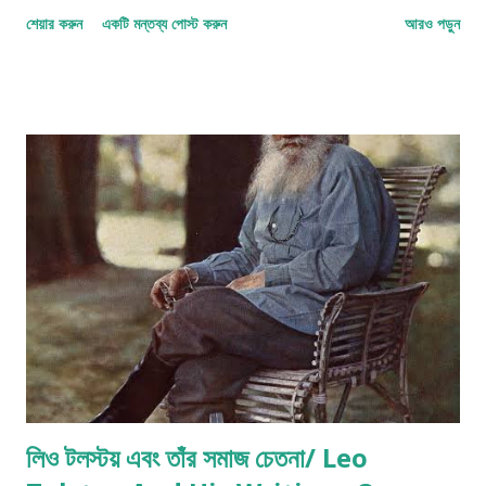
ধারা, যা কিনা বিংশ শতাব্দীর কিছু বিখ্যাত লেখক নিযুক্ত এক স্বতন্ত্র লেখন রীতি।
শেয়ার করুন
একটি মন্তব্য পোস্ট করুন
আরও পড়ুন
নিজেদের লেখনীতে কিছু ঘটনা পরম্পরাকে বর্ণনা করতে ব্যবহার করেছিলেন তারা । কিন্তু
' মগ্নচৈতন্য ' কী? কেনই বা এটি একটি 'ধারা' বা ' জঁর' ? কিছু পরিচিতি দিলাম
বটে শুরুতে কয়েকটি শব্দকে আশ্রয় করে, তবে বিস্তারিত আলোচনা এগোবে আস্তে
আস্তে। এই আপাত সাধারণ এবং একইসঙ্গে ব্যাপকভাবে ভুল বোঝাবুঝির আশঙ্কা যুক্ত ,
সাহিত্যিক টার্মটির ধারণা পরিষ্কার করতে সহায়তা করতে পারে হয়ত এই আলোচনা ।
Image Courtesy: Steve Jhonson:pixels.com/free image
প্রকৃতপক্ষে...
লিও টলস্টয় এবং তাঁর সমাজ চেতনা/ Leo