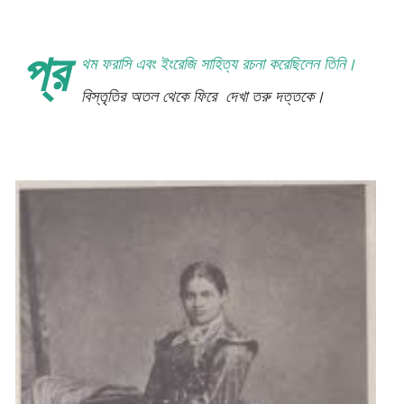
প্র
থম ফরাসি এবং ইংরেজি সাহিত্য রচনা করেছিলেন তিনি।
বিস্তৃতির অতল থেকে ফিরে দেখা তরু দত্তকে।