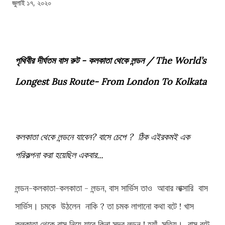
জুলাই ১৭, ২০২০
পৃথিবীর দীর্ঘতম বাস রুট - কলকাতা থেকে লন্ডন / The World’s 
Longest Bus Route- From London To Kolkata
কলকাতা থেকে লন্ডনে যাবেন? বাসে চেপে ?  ঠিক এইরকমই এক 
পরিকল্পনা করা হয়েছিল একবার...
লন্ডন
-
কলকাতা
-
কলকাতা
-
লন্ডন
,
বাস
সার্ভিস
তাও
আবার
লাক্সারি
বাস
সার্ভিস।
চমকে
উঠলেন
নাকি
?
তা
চমক
লাগানো
কথা
বটে
!
খাস
কলকাতা
থেকে
বাস
নিয়ে
যাবে
কিনা
সুদূর
লন্ডন
!
হ্যাঁ
,
সত্যি।
বাস
বটে