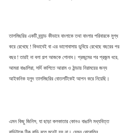
তালমিছরির একটি ব্র্যান্ড কীভাবে বাংলাকে তথা বাংলার পরিবারকে মুগ্ধ
করে রেখেছে ! কিভাবেই বা এর ভালোবাসায় ডুবিয়ে রেখেছে বছরের পর
বছর ! তারই না বলা গল্প আজকে শোনাব। প্রজন্মের পর প্রজন্ম ধরে,
আমরা বাঙালিরা, সর্দি কাশিতে আরাম ও ঠান্ডায় নিরাময়ের জন্য
আইকনিক হলুদ তালমিছরির বোতলটিকেই আপন করে নিয়েছি।
এমন কিছু জিনিস, যা ছাড়া কলকাতার কোনও বাঙালি মধ্যবিত্ত
বাড়িটাকে ঠিক বাড়ি বলে মনেই হয় না। যেমন বোরোলিন