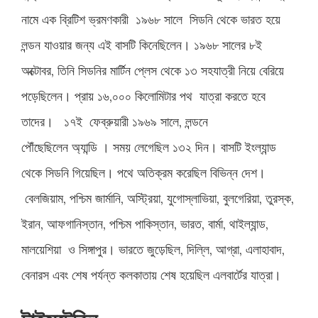
নামে
এক
ব্রিটিশ
ভ্রমণকারী
১৯৬৮
সালে
সিডনি
থেকে
ভারত
হয়ে
লন্ডন
যাওয়ার
জন্য
এই
বাসটি
কিনেছিলেন।
১৯৬৮
সালের
৮ই
অক্টোবর
,
তিনি
সিডনির
মার্টিন
প্লেস
থেকে
১৩
সহযাত্রী
নিয়ে
বেরিয়ে
পড়েছিলেন।
প্রায়
১৬
,
০০০
কিলোমিটার
পথ
যাত্রা
করতে
হবে
তাদের।
১৭ই
ফেব্রুয়ারী
১৯৬৯
সালে
,
লন্ডনে
পৌঁছেছিলেন
অ্যান্ডি
।
সময়
লেগেছিল
১৩২
দিন।
বাসটি
ইংল্যান্ড
থেকে
সিডনি
গিয়েছিল।
পথে
অতিক্রম
করেছিল
বিভিন্ন
দেশ।
বেলজিয়াম
,
পশ্চিম
জার্মানি
,
অস্ট্রিয়া
,
যুগোস্লাভিয়া
,
বুলগেরিয়া
,
তুরস্ক
,
ইরান
,
আফগানিস্তান
,
পশ্চিম
পাকিস্তান
,
ভারত
,
বার্মা
,
থাইল্যান্ড
,
মালয়েশিয়া
ও
সিঙ্গাপুর।
ভারতে
জুড়েছিল
,
দিল্লি
,
আগ্রা
,
এলাহাবাদ
,
বেনারস
এবং
শেষ
পর্যন্ত
কলকাতায়
শেষ
হয়েছিল
এলবার্টের
যাত্রা।