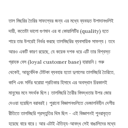
তাল মিছরির তৈরির সাফল্যের জন্য এর মধ্যে ব্যবহৃত উপাদানগুলিই
দায়ী, কতোটা ভালো গুণমান এর বা কোয়ালিটির (quality) হতে
পারে তার উপরেই নির্ভর করছে তালমিছরির ব্যবসায়িক সাফল্য। তবে
আরও একটি কারণ রয়েছে, যে কয়েক দশক ধরে এটি তার বিশ্বস্ত
গ্রাহক বেস (loyal customer base) হারায়নি। শুরু
থেকেই, আয়ুর্বেদিক টোটকা ব্যবহার হতো দুলালের তালমিছরি তৈরিতে,
কাশি এবং সর্দির ঘরোয়া প্রতিকার হিসাবে এর অবস্থান চিরকালই
মানুষের মনে সদর্থক ছিল। তালমিছরি তৈরীর বিশুদ্ধতার উপর জোর
দেওয়া হয়েছিল বরাবরই। পুরানো বিজ্ঞাপনগুলিতে ভেজালবিহীন দেশীয়
রীতিতে তালমিছরি প্রস্তুতির থিম ছিল - এই বিজ্ঞাপনই পুনরাবৃত্ত
হয়েছে বারে বারে। আর এটাই ঐতিহ্য-আবদ্ধ সেই বাঙালিদের মধ্যে