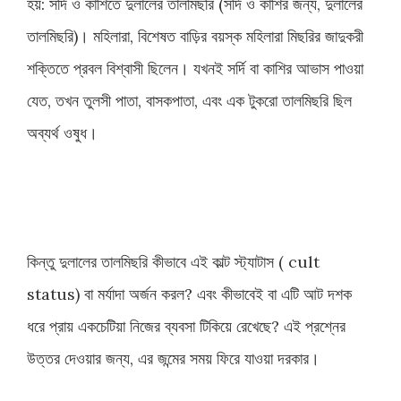
হয়: সর্দি ও কাশিতে দুলালের তালমিছরি (সর্দি ও কাশির জন্য, দুলালের
তালমিছরি)। মহিলারা, বিশেষত বাড়ির বয়স্ক মহিলারা মিছরির জাদুকরী
শক্তিতে প্রবল বিশ্বাসী ছিলেন। যখনই সর্দি বা কাশির আভাস পাওয়া
যেত, তখন তুলসী পাতা, বাসকপাতা, এবং এক টুকরো তালমিছরি ছিল
অব্যর্থ ওষুধ।
কিন্তু দুলালের তালমিছরি কীভাবে এই কাল্ট স্ট্যাটাস ( cult
status) বা মর্যাদা অর্জন করল? এবং কীভাবেই বা এটি আট দশক
ধরে প্রায় একচেটিয়া নিজের ব্যবসা টিকিয়ে রেখেছে? এই প্রশ্নের
উত্তর দেওয়ার জন্য, এর জন্মের সময় ফিরে যাওয়া দরকার।