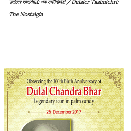
দুলালের তালমিছরি: এক নস্টালজিয়া / Dulaler Taalmichri:
The Nostalgia