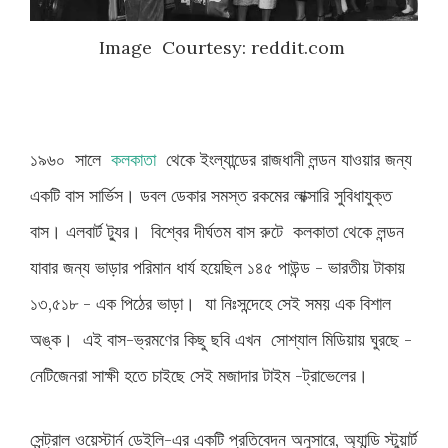
Image Courtesy: reddit.com
১৯৬০
সালে
কলকাতা
থেকে
ইংল্যান্ডের
রাজধানী
লন্ডন
যাওয়ার
জন্য
একটি
বাস
সার্ভিস।
ডবল
ডেকার
সমস্ত
রকমের
লাক্সারি
সুবিধাযুক্ত
বাস।
এলবার্ট
ট্যুর।
বিশ্বের
দীর্ঘতম
বাস
রুটে
কলকাতা
থেকে
লন্ডন
যাবার
জন্য
ভাড়ার
পরিমান
ধার্য
হয়েছিল
১৪৫
পাউন্ড
-
ভারতীয়
টাকায়
১৩
,
৫১৮
-
এক
পিঠের
ভাড়া।
যা
নিঃসন্দেহে
সেই
সময়
এক
বিশাল
অঙ্ক।
এই
বাস
-
ভ্রমণের
কিছু
ছবি
এখন
সোশ্যাল
মিডিয়ায়
ঘুরছে
-
নেটিজেনরা
সাক্ষী
হতে
চাইছে
সেই
মজাদার
টাইম
-
ট্রাভেলের।
সেন্ট্রাল
ওয়েস্টার্ন
ডেইলি
-
এর
একটি
প্রতিবেদন
অনুসারে
,
অ্যান্ডি
স্টুয়ার্ট