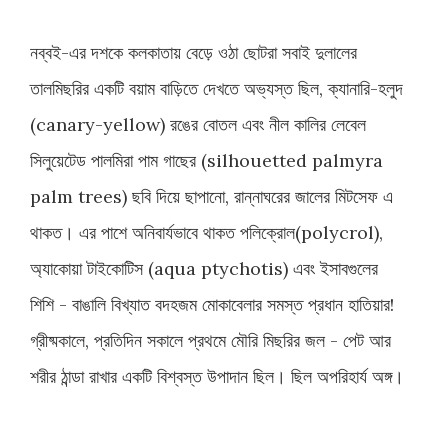
নব্বই-এর দশকে কলকাতায় বেড়ে ওঠা ছোটরা সবাই দুলালের
তালমিছরির একটি বয়াম বাড়িতে দেখতে অভ্যস্ত ছিল, ক্যানারি-হলুদ
(canary-yellow) রঙের বোতল এবং নীল কালির লেবেল
সিলুয়েটেড পালমিরা পাম গাছের (silhouetted palmyra
palm trees) ছবি দিয়ে ছাপানো, রান্নাঘরের জালের মিটসেফ এ
থাকত। এর পাশে অনিবার্যভাবে থাকত পলিক্রোল(polycrol),
অ্যাকোয়া টাইকোটিস (aqua ptychotis) এবং ইসাবগুলের
শিশি - বাঙালি বিখ্যাত বদহজম মোকাবেলার সমস্ত প্রধান হাতিয়ার!
গ্রীষ্মকালে, প্রতিদিন সকালে প্রথমে মৌরি মিছরির জল - পেট আর
শরীর ঠান্ডা রাখার একটি বিশ্বস্ত উপাদান ছিল। ছিল অপরিহার্য অঙ্গ।