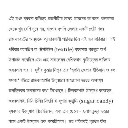
এই যখন ব্যবসা বাণিজ্য রাজনীতির মধ্যে ভরেদের আগমন. কলকাতা
থেকে খুব বেশি দূরে নয়, বাংলার হুগলি জেলার একটি ছোট শহর
রাজবলহাটের অন্যতম প্রভাবশালী পরিবার ছিল এই ভর পরিবার। এই
পরিবার বয়নশিল্প বা টেক্সটাইল (textile) ব্যবসায় প্রভূত অর্থ
উপার্জন করেছিল এবং এই সাফল্যের বেশিরভাগ কৃতিত্বের দাবিদার
জহরলাল ভর । সুধীর কুমার মিত্র তার "হুগলি জেলার ইতিহাস ও বঙ্গ
সমাজ" বইতে রাজবলহাটের উন্নয়নে জহরলাল ভরের অসংখ্য
জনহিতকর অবদানের কথা লিখেছেন। মিত্রমশাই উল্লেখ করেছেন,
জহরলালই, যিনি চিনির মিছরি বা সুগার ক্যান্ডি (sugar candy)
ব্যবসায় উদ্যোগ নিয়েছিলেন, এবং তার ছেলে - দুলাল চন্দ্র ভরের
নামে একটি উদ্যোগ শুরু করেছিলেন। ভর পরিবারই প্রথম যাঁরা