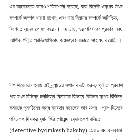
এর আবেদনকে আরও শক্তিশালী করেছে, যারা বিদেশী ওষুধের উৎস
সম্পর্কে অস্পষ্ট ধারণা রাখেন, এবং তার নিরাময় সম্পর্কে অনিশ্চিত,
বিশেষত সন্দেহ পোষণ করেন। এছাড়াও, ভর পরিবারের প্রভাব এবং
আর্থিক শক্তি প্রতিযোগিতায় জয়ডঙ্কা বাজাতে সাহায্য করেছিল।
বিশ শতকের বাংলায় এই ব্র্যান্ডের স্থান কতটা গুরুত্বপূর্ন তা প্রকাশ
পায় যখন বিভিন্ন চলচ্চিত্র নির্মাতারা কিভাবে বিভিন্ন যুগের বিভিন্ন
সময়কে পুনর্গঠনের জন্য ব্যবহার করেছেন তার উপর– প্রপ হিসেবে-
পরিচালক দিবাকর ব্যানার্জির গোয়েন্দা ব্যোমকেশ বক্সিতে
(detective byomkesh bakshy) ১৯৪০ এর কলকাতা