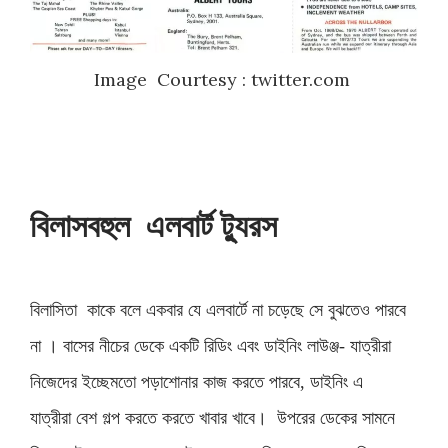
Image Courtesy : twitter.com
বিলাসবহুল
এলবার্ট
ট্যুরস
বিলাসিতা
কাকে
বলে
একবার
যে
এলবার্টে
না
চড়েছে
সে
বুঝতেও
পারবে
না
।
বাসের
নীচের
ডেকে
একটি
রিডিং
এবং
ডাইনিং
লাউঞ্জ
যাত্রীরা
-
নিজেদের
ইচ্ছেমতো
পড়াশোনার
কাজ
করতে
পারবে
ডাইনিং
এ
,
যাত্রীরা
বেশ
গল্প
করতে
করতে
খাবার
খাবে।
উপরের
ডেকের
সামনে