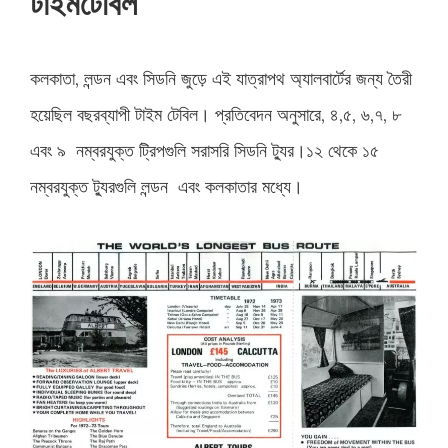
টাইমটেবিল
কলকাতা
,
লন্ডন
এবং
সিডনি
জুড়ে
এই
যাত্রাপথ
অ্যালবার্টের
জন্য
তৈরী
হয়েছিল
বছরব্যাপী
টাইম
টেবিল।
প্রতিবেদন
অনুসারে
,
৪
,
৫
,
৬
,
৭
,
৮
এবং
৯
নম্বরযুক্ত
ট্রিপগুলি
সরাসরি
সিডনি
ট্যুর।১২
থেকে
১৫
নম্বরযুক্ত
ট্যুরগুলি
লন্ডন
এবং
কলকাতার
মধ্যে।