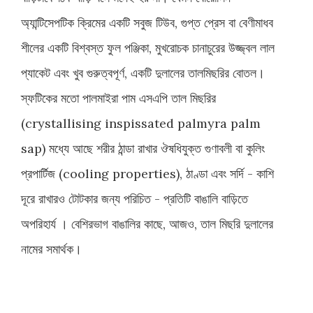
অ্যান্টিসেপটিক ক্রিমের একটি সবুজ টিউব, গুপ্ত প্রেস বা বেণীমাধব
শীলের একটি বিশ্বস্ত ফুল পঞ্জিকা, মুখরোচক চানাচুরের উজ্জ্বল লাল
প্যাকেট এবং খুব গুরুত্বপূর্ণ, একটি দুলালের তালমিছরির বোতল।
স্ফটিকের মতো পালমাইরা পাম এসএপি তাল মিছরির
(crystallising inspissated palmyra palm
sap) মধ্যে আছে শরীর ঠান্ডা রাখার ঔষধিযুক্ত গুণাবলী বা কুলিং
প্রপার্টিজ (cooling properties), ঠাণ্ডা এবং সর্দি - কাশি
দূরে রাখারও টোটকার জন্য পরিচিত - প্রতিটি বাঙালি বাড়িতে
অপরিহার্য । বেশিরভাগ বাঙালির কাছে, আজও, তাল মিছরি দুলালের
নামের সমার্থক।