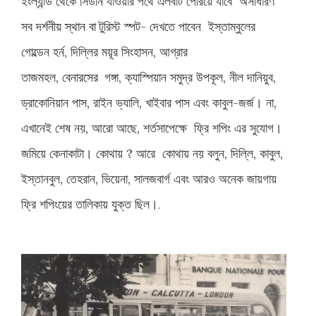
ইংল্যান্ড থেকে সিডনি যাওয়ার পথে এলবার্ট পেরিয়ে যাবে অসাধারণ
সব
দর্শনীয়
স্থান বা
টুরিস্ট স্পট- দেখতে পাবেন ইস্তাম্বুলের
গোল্ডেন হর্ন, দিল্লির ময়ূর সিংহাসন, আগ্রার
তাজমহল,
বেনারসের
গঙ্গা, ক্যাস্পিয়ান সমুদ্র উপকূল, নীল দানিয়ুব,
ড্রাকোনিয়ান পাস, রাইন ভ্যালি, খাইবার পাস এবং কাবুল-জর্জ। না,
এখানেই শেষ নয়, আরো আছে, শর্তসাপেক্ষে ফ্রি শপিং এর সুযোগ।
জমিয়ে কেনাকাটা। কোথায় ? আরে কোথায় নয় বলুন, দিল্লি, কাবুল,
ইস্তানবুল, তেহরান, ভিয়েনা, সালজবার্গ এবং আরও অনেক জায়গায়
ফ্রি শপিংয়ের তালিকায় যুক্ত ছিল।
.