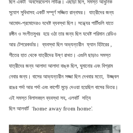
ছিল
একটা
অবসেরভেশন
লাউঞ্জ।
এছাড়া
ছিল
সমস্ত
আধুনিক
,
সুযোগ
সুবিধাসহ
একটি
সম্পূর্ণ
সজ্জিত
রান্নাঘর।
যাত্রীদের
জন্য
আমোদ
প্রমোদেরও
যথেষ্ট
ব্যবস্থা
ছিল।
সন্ধ্যের
পার্টিগুলি
যাতে
-
রঙ্গীন
ও
সংগীতমুখর
হয়ে
ওঠা
তার
জন্য
ছিল
যথেষ্ট
পরিমান
রেডিও
আর
টেপরেকর্ডার।
ব্যবস্থা
ছিল
অভ্যন্তরীন
ফ্যান
হিটারের
,
শীতের
হাত
থেকে
যাত্রীদের
উষ্ণ
রাখত।
এগুলি
ছাড়াও
সমস্ত
যাত্রীদের
জন্য
আলাদা
আলাদা
বাঙ্ক
ছিল
ঘুমানোর
এবং
বিশ্রাম
,
নেবার
জন্য।
বাসের
আভ্যন্তরীন
সজ্জা
ছিল
দেখবার
মতো
উজ্জ্বল
,
রঙের
পর্দা
আর
পর্দা
এবং
কার্পেট
মুড়ে
দেওয়া
হয়েছিল
বাসের
ভিতর।
এই
সমস্ত
বিলাসবহুল
ব্যবস্থা
সহ
এলবার্ট
সত্যি
,
ছিল
আলবার্ট
‘home away from home’.