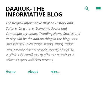
সরাসরি প্রধান সামগ্রীতে চলে যান
DAARUK- THE
INFORMATIVE BLOG
The Bengali informative Blog on History and
Culture, Literature, Economy, Social and
Contemporary Issues, Trending News. Stories and
Poetry will be the add-on thing in the blog. দারুক
একটি বাংলা ব্লগ, যেখানে ইতিহাস, সংস্কৃতি, সাহিত্য, অর্থনীতি,
সমাজ, সমসাময়িক বিষয় এবং সাম্প্রতিক গুরুত্বপূর্ণ ঘটনাবলি নিয়ে
তথ্যনির্ভর ও বিশ্লেষণধর্মী লেখা প্রকাশিত হয়। পাশাপাশি গল্প ও
কবিতাও এই ব্লগের একটি বিশেষ সংযোজন।
Home
About
আরও…