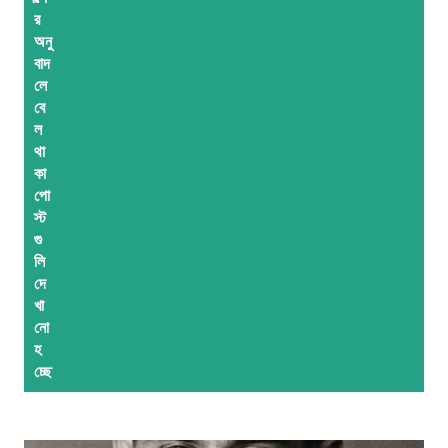
র
লি
অনু
বাদ
লে
বে
ল
থা
কা
পো
স্ট
গু
লি
দে
খা
নো
হ
চ্ছে