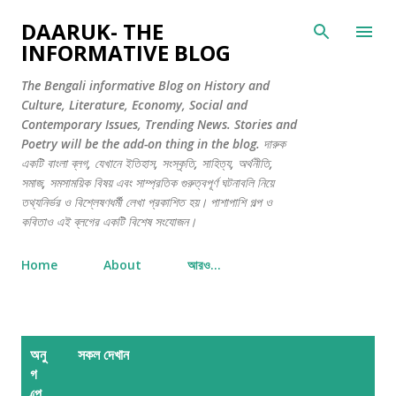
সরাসরি প্রধান সামগ্রীতে চলে যান
DAARUK- THE
INFORMATIVE BLOG
The Bengali informative Blog on History and
Culture, Literature, Economy, Social and
Contemporary Issues, Trending News. Stories and
Poetry will be the add-on thing in the blog. দারুক
একটি বাংলা ব্লগ, যেখানে ইতিহাস, সংস্কৃতি, সাহিত্য, অর্থনীতি,
সমাজ, সমসাময়িক বিষয় এবং সাম্প্রতিক গুরুত্বপূর্ণ ঘটনাবলি নিয়ে
তথ্যনির্ভর ও বিশ্লেষণধর্মী লেখা প্রকাশিত হয়। পাশাপাশি গল্প ও
কবিতাও এই ব্লগের একটি বিশেষ সংযোজন।
Home
About
আরও…
পো
অনু
সকল দেখান
স্ট
গ
গু
ল্পে