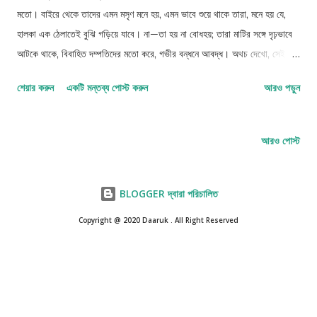
মতো। বাইরে থেকে তাদের এমন মসৃণ মনে হয়, এমন ভাবে শুয়ে থাকে তারা, মনে হয় যে,
হালকা এক ঠেলাতেই বুঝি গড়িয়ে যাবে। না—তা হয় না বোধহয়; তারা মাটির সঙ্গে দৃঢ়ভাবে
আটকে থাকে, বিবাহিত দম্পতিদের মতো করে, গভীর বন্ধনে আবদ্ধ। অথচ দেখো, সেই
দৃঢ়তাও কেবলই এক বাহ্যিক রূপের প্রকাশ মাত্র। (চলবে) Franz Kafka, ফ্রানজ
শেয়ার করুন
একটি মন্তব্য পোস্ট করুন
আরও পড়ুন
কাফকা
আরও পোস্ট
BLOGGER দ্বারা পরিচালিত
Copyright @ 2020 Daaruk . All Right Reserved