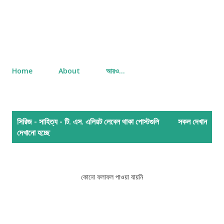
Home
About
আরও…
পো
সিরিজ - সাহিত্য - টি. এস. এলিয়ট
লেবেল থাকা পোস্টগুলি
সকল দেখান
স্ট
দেখানো হচ্ছে
গু
লি
কোনো ফলাফল পাওয়া যায়নি