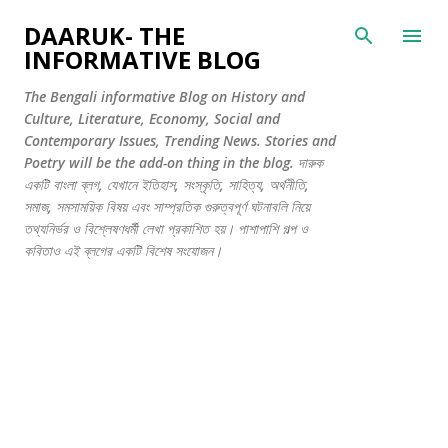
সরাসরি প্রধান সামগ্রীতে চলে যান
DAARUK- THE
INFORMATIVE BLOG
The Bengali informative Blog on History and
Culture, Literature, Economy, Social and
Contemporary Issues, Trending News. Stories and
Poetry will be the add-on thing in the blog. দারুক
একটি বাংলা ব্লগ, যেখানে ইতিহাস, সংস্কৃতি, সাহিত্য, অর্থনীতি,
সমাজ, সমসাময়িক বিষয় এবং সাম্প্রতিক গুরুত্বপূর্ণ ঘটনাবলি নিয়ে
তথ্যনির্ভর ও বিশ্লেষণধর্মী লেখা প্রকাশিত হয়। পাশাপাশি গল্প ও
কবিতাও এই ব্লগের একটি বিশেষ সংযোজন।